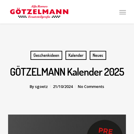
Skip
Men
to
main
content
Geschenkideen
Kalender
Neues
GÖTZELMANN Kalender 2025
By
sgoetz
21/10/2024
No Comments