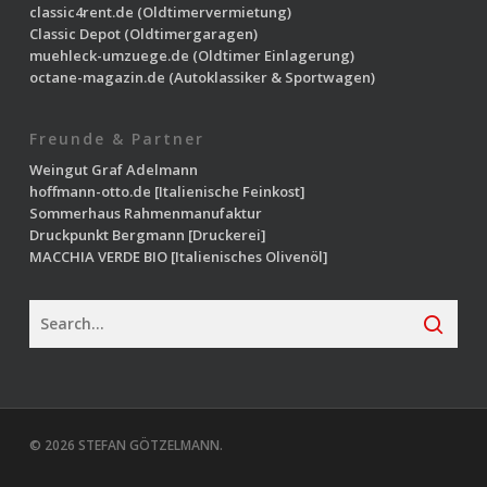
classic4rent.de
(Oldtimervermietung)
Classic Depot
(Oldtimergaragen)
muehleck-umzuege.de
(Oldtimer Einlagerung)
octane-magazin.de
(Autoklassiker & Sportwagen)
Freunde & Partner
Weingut Graf Adelmann
hoffmann-otto.de
[Italienische Feinkost]
Sommerhaus Rahmenmanufaktur
Druckpunkt Bergmann
[Druckerei]
MACCHIA VERDE BIO
[Italienisches Olivenöl]
© 2026 STEFAN GÖTZELMANN.