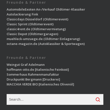
Freunde & Partner
AutomobileExoten
An-/Verkauf Oldtimer-Klassiker
Autolackierung Fink
Classicdays Düsseldorf
(Oldtimerevent)
Classic Sprint
(Oldtimerevent)
classic4rent.de
(Oldtimervermietung)
Classic Depot
(Oldtimergaragen)
muehleck-umzuege.de
(Oldtimer Einlagerung)
octane-magazin.de
(Autoklassiker & Sportwagen)
Freunde & Partner
Weingut Graf Adelmann
hoffmann-otto.de
[Italienische Feinkost]
Sommerhaus Rahmenmanufaktur
Druckpunkt Bergmann
[Druckerei]
MACCHIA VERDE BIO
[Italienisches Olivenöl]