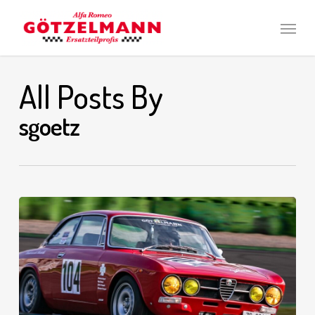
Skip
Men
to
main
content
All Posts By
sgoetz