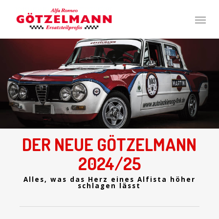
Skip
Men
to
main
content
DER NEUE GÖTZELMANN
2024/25
Alles, was das Herz eines Alfista höher
schlagen lässt