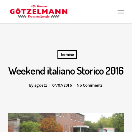
Skip
Men
to
main
content
Termine
Weekend italiano Storico 2016
By
sgoetz
04/07/2016
No Comments