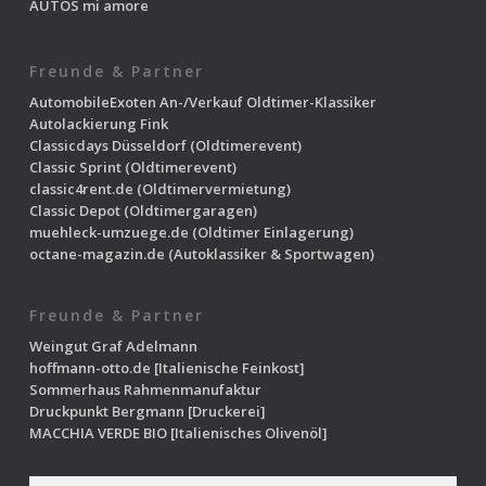
AUTOS mi amore
Freunde & Partner
AutomobileExoten
An-/Verkauf Oldtimer-Klassiker
Autolackierung Fink
Classicdays Düsseldorf
(Oldtimerevent)
Classic Sprint
(Oldtimerevent)
classic4rent.de
(Oldtimervermietung)
Classic Depot
(Oldtimergaragen)
muehleck-umzuege.de
(Oldtimer Einlagerung)
octane-magazin.de
(Autoklassiker & Sportwagen)
Freunde & Partner
Weingut Graf Adelmann
hoffmann-otto.de
[Italienische Feinkost]
Sommerhaus Rahmenmanufaktur
Druckpunkt Bergmann
[Druckerei]
MACCHIA VERDE BIO
[Italienisches Olivenöl]