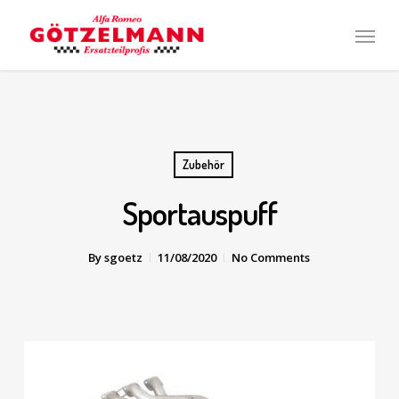
Skip
Men
to
main
content
Zubehör
Sportauspuff
By
sgoetz
11/08/2020
No Comments