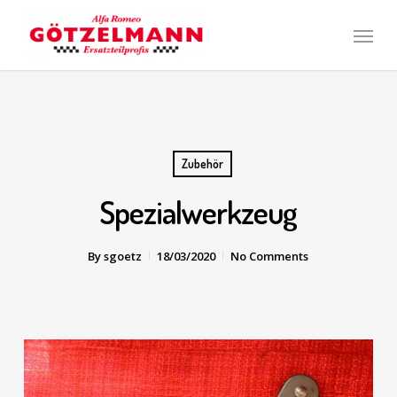
Skip
Men
to
main
content
Zubehör
Spezialwerkzeug
By
sgoetz
18/03/2020
No Comments