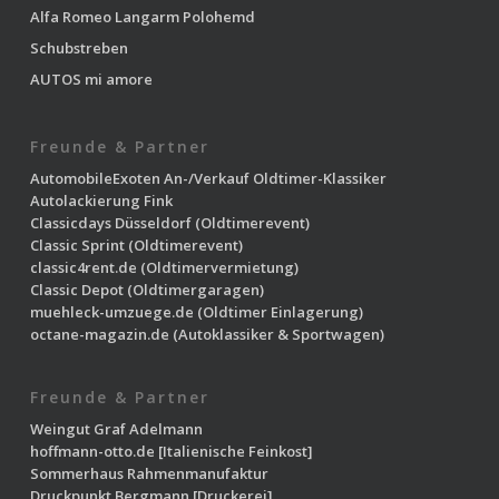
Alfa Romeo Langarm Polohemd
Schubstreben
AUTOS mi amore
Freunde & Partner
AutomobileExoten
An-/Verkauf Oldtimer-Klassiker
Autolackierung Fink
Classicdays Düsseldorf
(Oldtimerevent)
Classic Sprint
(Oldtimerevent)
classic4rent.de
(Oldtimervermietung)
Classic Depot
(Oldtimergaragen)
muehleck-umzuege.de
(Oldtimer Einlagerung)
octane-magazin.de
(Autoklassiker & Sportwagen)
Freunde & Partner
Weingut Graf Adelmann
hoffmann-otto.de
[Italienische Feinkost]
Sommerhaus Rahmenmanufaktur
Druckpunkt Bergmann
[Druckerei]