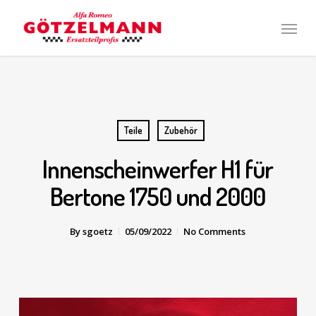
Skip
Men
to
main
content
Teile
Zubehör
Innenscheinwerfer H1 für
Bertone 1750 und 2000
By
sgoetz
05/09/2022
No Comments