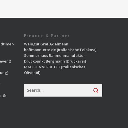
Freunde & Partner
ldtimer-
Weingut Graf Adelmann
hoffmann-otto.de
[Italienische Feinkost]
Sommerhaus Rahmenmanufaktur
event)
Druckpunkt Bergmann
[Druckerei]
MACCHIA VERDE BIO
[Italienisches
ung)
Olivenöl]
r
r &