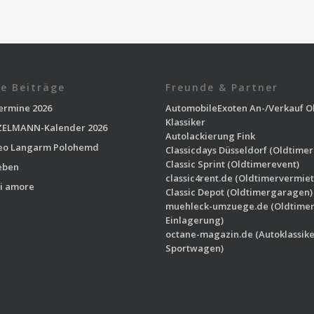
e Beiträge
Freunde & Partner
ermine 2026
AutomobileExoten
An-/Verkauf O
Klassiker
ELMANN-Kalender 2026
Autolackierung Fink
eo Langarm Polohemd
Classicdays Düsseldorf
(Oldtimer
Classic Sprint
(Oldtimerevent)
eben
classic4rent.de
(Oldtimervermiet
i amore
Classic Depot
(Oldtimergaragen)
muehleck-umzuege.de
(Oldtime
Einlagerung)
octane-magazin.de
(Autoklassike
Sportwagen)