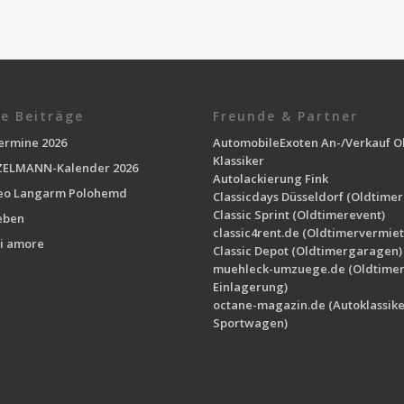
e Beiträge
Freunde & Partner
ermine 2026
AutomobileExoten
An-/Verkauf O
Klassiker
ELMANN-Kalender 2026
Autolackierung Fink
eo Langarm Polohemd
Classicdays Düsseldorf
(Oldtimer
Classic Sprint
(Oldtimerevent)
eben
classic4rent.de
(Oldtimervermiet
i amore
Classic Depot
(Oldtimergaragen)
muehleck-umzuege.de
(Oldtime
Einlagerung)
octane-magazin.de
(Autoklassike
Sportwagen)