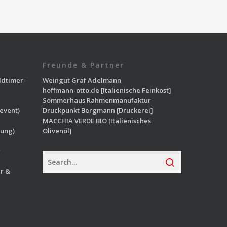
Freunde & Partner
ldtimer-
Weingut Graf Adelmann
hoffmann-otto.de
[Italienische Feinkost]
Sommerhaus Rahmenmanufaktur
event)
Druckpunkt Bergmann
[Druckerei]
MACCHIA VERDE BIO
[Italienisches
ung)
Olivenöl]
r
r &