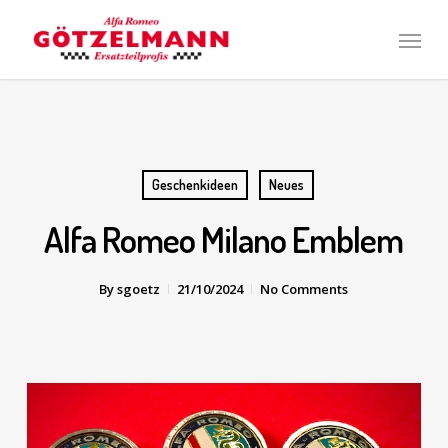
Skip
Men
to
main
content
Geschenkideen
Neues
Alfa Romeo Milano Emblem
By
sgoetz
21/10/2024
No Comments