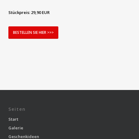
Stückpreis: 29,90
EUR
BESTELLEN SIE HIER >>>
Seiten
Start
Galerie
Geschenkideen