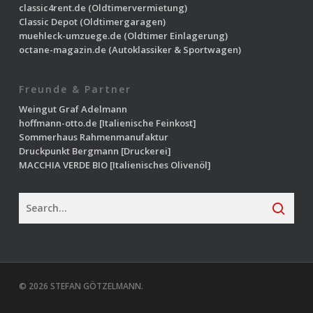
classic4rent.de
(Oldtimervermietung)
Classic Depot
(Oldtimergaragen)
muehleck-umzuege.de
(Oldtimer Einlagerung)
octane-magazin.de
(Autoklassiker & Sportwagen)
Freunde & Partner
Weingut Graf Adelmann
hoffmann-otto.de
[Italienische Feinkost]
Sommerhaus Rahmenmanufaktur
Druckpunkt Bergmann
[Druckerei]
MACCHIA VERDE BIO
[Italienisches Olivenöl]
© 2026 STEFAN GÖTZELMANN.