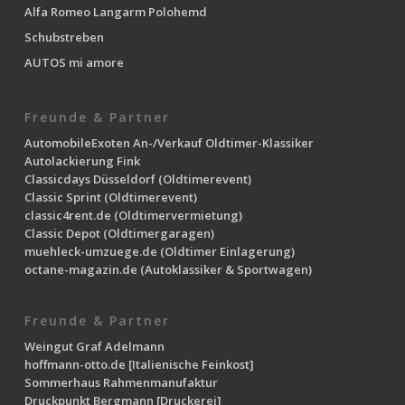
Alfa Romeo Langarm Polohemd
Schubstreben
AUTOS mi amore
Freunde & Partner
AutomobileExoten
An-/Verkauf Oldtimer-Klassiker
Autolackierung Fink
Classicdays Düsseldorf
(Oldtimerevent)
Classic Sprint
(Oldtimerevent)
classic4rent.de
(Oldtimervermietung)
Classic Depot
(Oldtimergaragen)
muehleck-umzuege.de
(Oldtimer Einlagerung)
octane-magazin.de
(Autoklassiker & Sportwagen)
Freunde & Partner
Weingut Graf Adelmann
hoffmann-otto.de
[Italienische Feinkost]
Sommerhaus Rahmenmanufaktur
Druckpunkt Bergmann
[Druckerei]