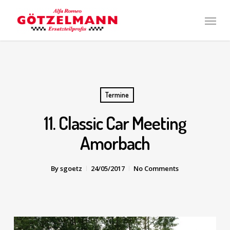
Skip
Men
to
main
content
Termine
11. Classic Car Meeting
Amorbach
By
sgoetz
24/05/2017
No Comments