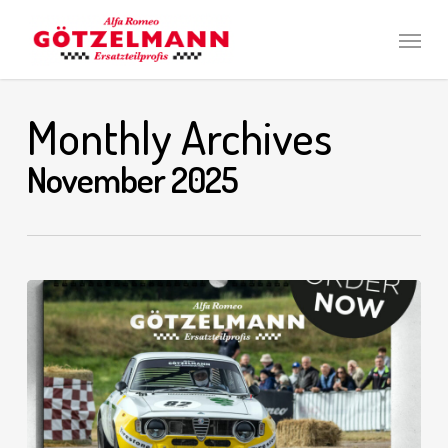
Skip
Men
to
main
content
Monthly Archives
November 2025