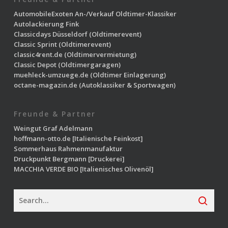
AutomobileExoten
An-/Verkauf Oldtimer-Klassiker
Autolackierung Fink
Classicdays Düsseldorf
(Oldtimerevent)
Classic Sprint
(Oldtimerevent)
classic4rent.de
(Oldtimervermietung)
Classic Depot
(Oldtimergaragen)
muehleck-umzuege.de
(Oldtimer Einlagerung)
octane-magazin.de
(Autoklassiker & Sportwagen)
Freunde & Partner
Weingut Graf Adelmann
hoffmann-otto.de
[Italienische Feinkost]
Sommerhaus Rahmenmanufaktur
Druckpunkt Bergmann
[Druckerei]
MACCHIA VERDE BIO
[Italienisches Olivenöl]