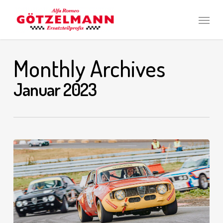
Skip
Men
to
main
content
Monthly Archives
Januar 2023