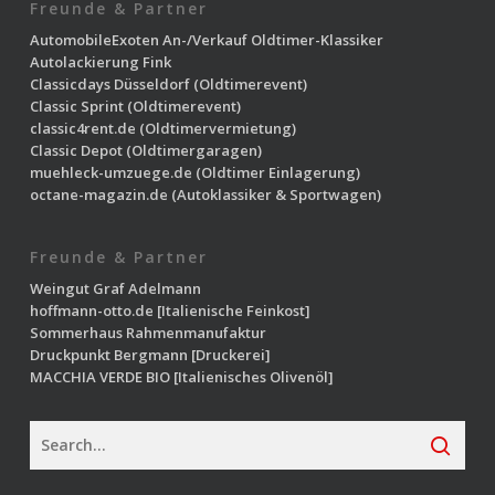
Freunde & Partner
AutomobileExoten
An-/Verkauf Oldtimer-Klassiker
Autolackierung Fink
Classicdays Düsseldorf
(Oldtimerevent)
Classic Sprint
(Oldtimerevent)
classic4rent.de
(Oldtimervermietung)
Classic Depot
(Oldtimergaragen)
muehleck-umzuege.de
(Oldtimer Einlagerung)
octane-magazin.de
(Autoklassiker & Sportwagen)
Freunde & Partner
Weingut Graf Adelmann
hoffmann-otto.de
[Italienische Feinkost]
Sommerhaus Rahmenmanufaktur
Druckpunkt Bergmann
[Druckerei]
MACCHIA VERDE BIO
[Italienisches Olivenöl]