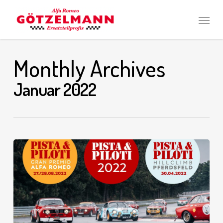
Skip
Men
to
main
content
Monthly Archives
Januar 2022