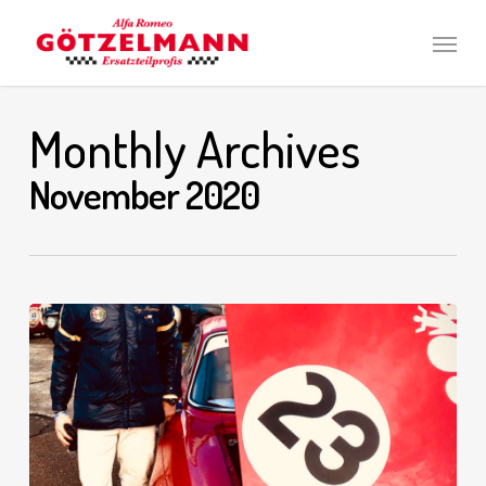
Skip
Men
to
main
content
Monthly Archives
November 2020