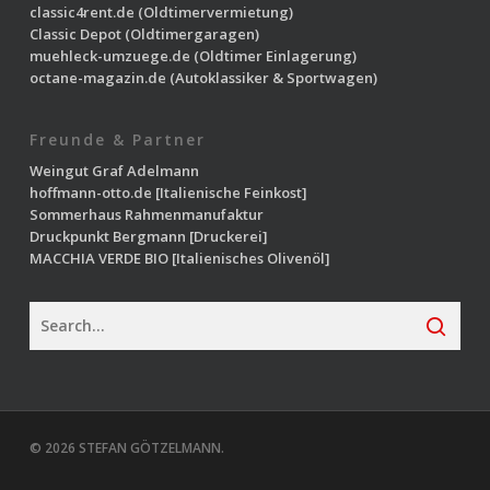
classic4rent.de
(Oldtimervermietung)
Classic Depot
(Oldtimergaragen)
muehleck-umzuege.de
(Oldtimer Einlagerung)
octane-magazin.de
(Autoklassiker & Sportwagen)
Freunde & Partner
Weingut Graf Adelmann
hoffmann-otto.de
[Italienische Feinkost]
Sommerhaus Rahmenmanufaktur
Druckpunkt Bergmann
[Druckerei]
MACCHIA VERDE BIO
[Italienisches Olivenöl]
© 2026 STEFAN GÖTZELMANN.