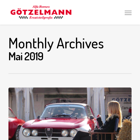
Skip
Men
to
main
content
Monthly Archives
Mai 2019