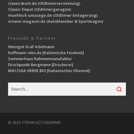
classic4rent.de
(Oldtimervermietung)
Classic Depot
(Oldtimergaragen)
muehleck-umzuege.de
(Oldtimer Einlagerung)
octane-magazin.de
(Autoklassiker & Sportwagen)
Freunde & Partner
Weingut Graf Adelmann
hoffmann-otto.de
[Italienische Feinkost]
Sommerhaus Rahmenmanufaktur
Druckpunkt Bergmann
[Druckerei]
MACCHIA VERDE BIO
[Italienisches Olivenöl]
© 2026 STEFAN GÖTZELMANN.