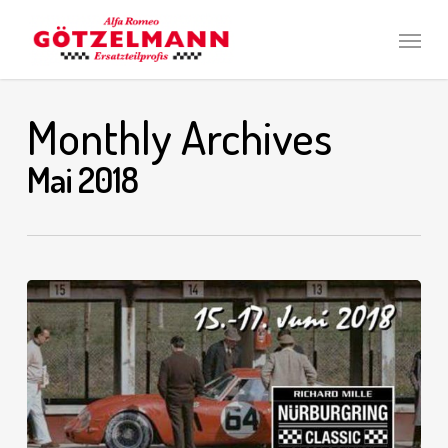
Skip
Men
to
main
content
Monthly Archives
Mai 2018