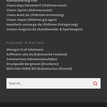
Autolackierung Fink
Classicdays Düsseldorf
(Oldtimerevent)
Classic Sprint
(Oldtimerevent)
classic4rent.de
(Oldtimervermietung)
Classic Depot
(Oldtimergaragen)
muehleck-umzuege.de
(Oldtimer Einlagerung)
octane-magazin.de
(Autoklassiker & Sportwagen)
Freunde & Partner
Weingut Graf Adelmann
hoffmann-otto.de
[Italienische Feinkost]
Sommerhaus Rahmenmanufaktur
Druckpunkt Bergmann
[Druckerei]
MACCHIA VERDE BIO
[Italienisches Olivenöl]