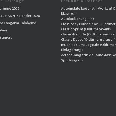
e Beiträge
Freunde & Partner
ermine 2026
AutomobileExoten
An-/Verkauf O
Klassiker
ELMANN-Kalender 2026
Autolackierung Fink
eo Langarm Polohemd
Classicdays Düsseldorf
(Oldtimer
Classic Sprint
(Oldtimerevent)
eben
classic4rent.de
(Oldtimervermiet
i amore
Classic Depot
(Oldtimergaragen)
muehleck-umzuege.de
(Oldtime
Einlagerung)
octane-magazin.de
(Autoklassike
Sportwagen)