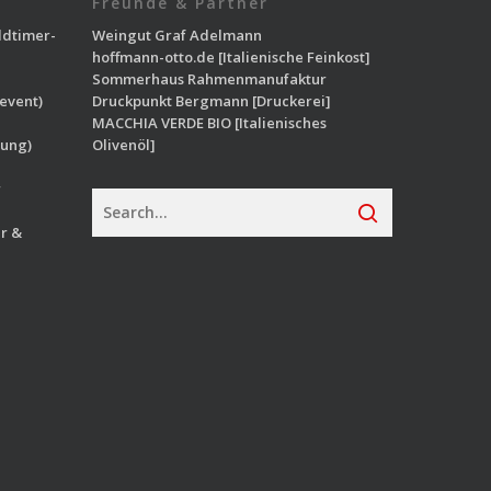
Freunde & Partner
ldtimer-
Weingut Graf Adelmann
hoffmann-otto.de
[Italienische Feinkost]
Sommerhaus Rahmenmanufaktur
event)
Druckpunkt Bergmann
[Druckerei]
MACCHIA VERDE BIO
[Italienisches
ung)
Olivenöl]
r
r &