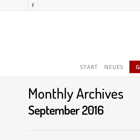
Skip
FACEBOOK
to
main
content
START
NEUES
G
Monthly Archives
September 2016