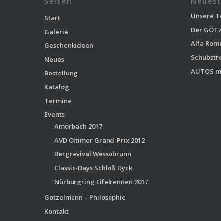
Seiten
Neuest
Unsere T
Start
Der GÖTZ
Galerie
Alfa Rom
Geschenkideen
Schubstr
Neues
AUTOS m
Bestellung
Katalog
Termine
Events
Amorbach 2017
AVD Oltimer Grand-Prix 2012
Bergrevival Wessobrunn
Classic-Days Schloß Dyck
Nürburgring Eifelrennen 2017
Götzelmann – Philosophie
Kontakt