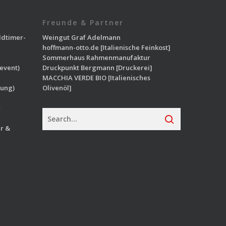
Freunde & Partner
ldtimer-
Weingut Graf Adelmann
hoffmann-otto.de
[Italienische Feinkost]
Sommerhaus Rahmenmanufaktur
event)
Druckpunkt Bergmann
[Druckerei]
MACCHIA VERDE BIO
[Italienisches
ung)
Olivenöl]
r
r &