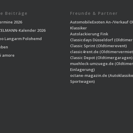
e Beiträge
Freunde & Partner
ermine 2026
AutomobileExoten
An-/Verkauf O
Klassiker
ELMANN-Kalender 2026
Autolackierung Fink
eo Langarm Polohemd
Classicdays Düsseldorf
(Oldtimer
Classic Sprint
(Oldtimerevent)
eben
classic4rent.de
(Oldtimervermiet
i amore
Classic Depot
(Oldtimergaragen)
muehleck-umzuege.de
(Oldtime
Einlagerung)
octane-magazin.de
(Autoklassike
Sportwagen)