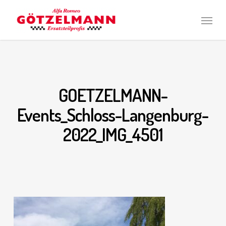
Skip
Men
to
main
content
GOETZELMANN-
Events_Schloss-Langenburg-
2022_IMG_4501