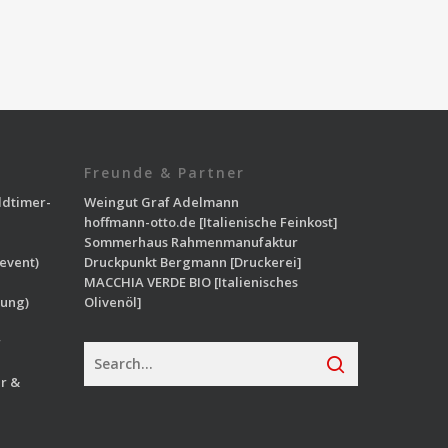
Freunde & Partner
ldtimer-
Weingut Graf Adelmann
hoffmann-otto.de
[Italienische Feinkost]
Sommerhaus Rahmenmanufaktur
event)
Druckpunkt Bergmann
[Druckerei]
MACCHIA VERDE BIO
[Italienisches
ung)
Olivenöl]
r
r &