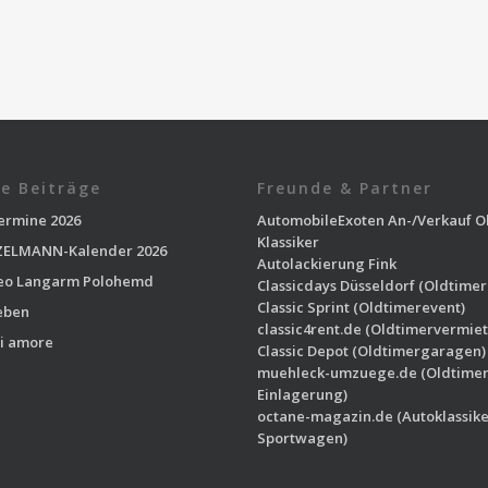
e Beiträge
Freunde & Partner
ermine 2026
AutomobileExoten
An-/Verkauf O
Klassiker
ELMANN-Kalender 2026
Autolackierung Fink
eo Langarm Polohemd
Classicdays Düsseldorf
(Oldtimer
Classic Sprint
(Oldtimerevent)
eben
classic4rent.de
(Oldtimervermiet
i amore
Classic Depot
(Oldtimergaragen)
muehleck-umzuege.de
(Oldtime
Einlagerung)
octane-magazin.de
(Autoklassike
Sportwagen)