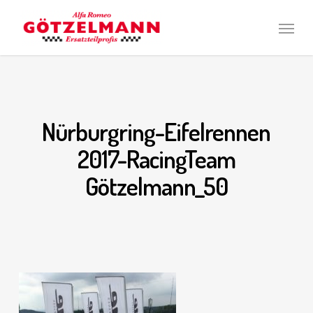
Skip
Men
to
main
content
Nürburgring-Eifelrennen
2017-RacingTeam
Götzelmann_50