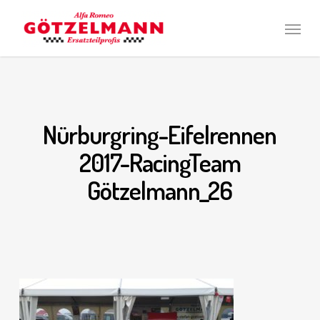
Skip
Men
to
main
content
Nürburgring-Eifelrennen
2017-RacingTeam
Götzelmann_26