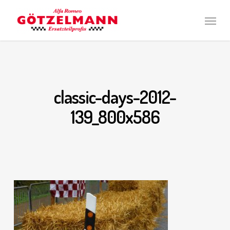
Skip
Men
to
main
content
classic-days-2012-
139_800x586