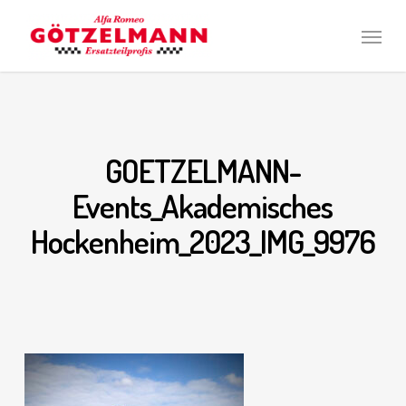
Skip
Men
to
main
content
GOETZELMANN-
Events_Akademisches
Hockenheim_2023_IMG_9976