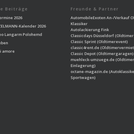
e Beiträge
Freunde & Partner
ermine 2026
AutomobileExoten
An-/Verkauf O
Klassiker
ELMANN-Kalender 2026
Autolackierung Fink
eo Langarm Polohemd
Classicdays Düsseldorf
(Oldtimer
Classic Sprint
(Oldtimerevent)
eben
classic4rent.de
(Oldtimervermiet
i amore
Classic Depot
(Oldtimergaragen)
muehleck-umzuege.de
(Oldtime
Einlagerung)
octane-magazin.de
(Autoklassike
Sportwagen)