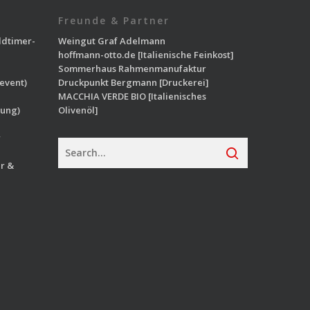
Freunde & Partner
ldtimer-
Weingut Graf Adelmann
hoffmann-otto.de
[Italienische Feinkost]
Sommerhaus Rahmenmanufaktur
event)
Druckpunkt Bergmann
[Druckerei]
MACCHIA VERDE BIO
[Italienisches
ung)
Olivenöl]
r
r &