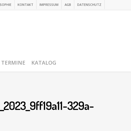
SOPHIE
KONTAKT
IMPRESSUM
AGB
DATENSCHUTZ
TERMINE
KATALOG
2023_9ff19a11-329a-